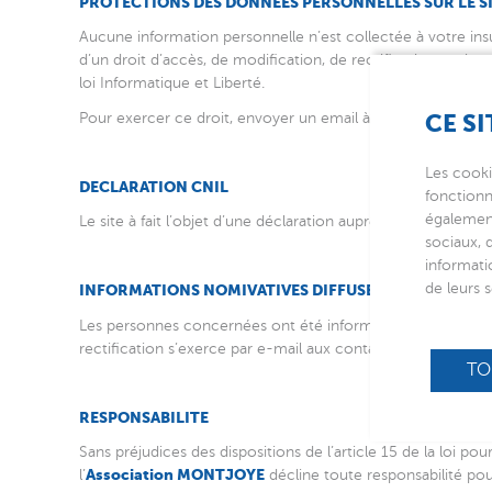
PROTECTIONS DES DONNEES PERSONNELLES SUR LE S
Aucune information personnelle n’est collectée à votre insu
d’un droit d’accès, de modification, de rectification et de
loi Informatique et Liberté.
Pour exercer ce droit, envoyer un email à :
dpo@montjoye
CE SI
Les cooki
DECLARATION CNIL
fonctionn
également
Le site à fait l’objet d’une déclaration auprès de la CNIL so
sociaux, 
informati
de leurs s
INFORMATIONS NOMIVATIVES DIFFUSEES SUR LE SITE
Les personnes concernées ont été informées de leur droit. L
rectification s’exerce par e-mail aux contacts mentionnés
TO
RESPONSABILITE
Sans préjudices des dispositions de l’article 15 de la loi 
Association MONTJOYE
l’
décline toute responsabilité pou