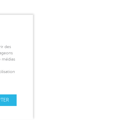
ir des
tageons
de médias
ilisation
PTER