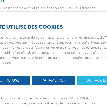
ITE
, n’est cédée à des tiers à des fins non prévues. Vous disposez
 suppression des données qui vous concernent (article 34 de la
.org
TE UTILISE DES COOKIES
es nous permettent de personnaliser le contenu et les annonces, d’offr
alités relatives aux médias sociaux et d’analyser notre trafic. Nous par
 des informations sur l’utilisation de notre site avec nos partenaires 
us le n° 1444430
de publicité et d’analyse, qui peuvent combiner celles-ci avec d’autres
ons que vous leur avez fournies ou qu’ils ont collectées lors de votre ut
ervices.
e droit d’accès est immédiat sur le site. Le droit de
 préalablement
UT REFUSER
PARAMÉTRER
TOUT ACCE
pour la confiance dans l’économie numérique du 22 juin 2004,
r tous dommages, directs et indirects, de quelque nature qu’ils