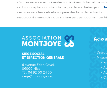
d’autres ressources présentes sur le réseau Internet ne saur
A
ni du concepteur du site Internet, ni de son hébergeur. L’
des sites vers lesquels elle a opéré des liens de redirection
inappropriés merci de nous en faire part par courrier, par 
Acteur
L’asso
SIÈGE SOCIAL
ET DIRECTION GÉNÉRALE
Missio
Pr
6 avenue Édith Cavell
Ac
06000
Nice
Tél.
04 92 00 24 50
Ac
siege@montjoye.org
Ci