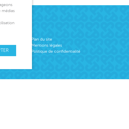
tageons
de médias
ilisation
Plan du site
Mentions légales
PTER
Politique de confidentialité
emploi
er