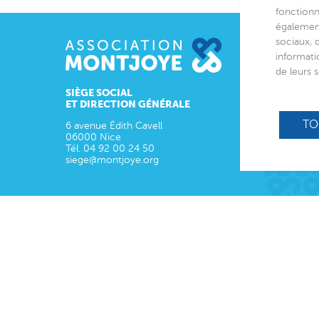
fonctionn
également
sociaux, 
Acteur
informati
de leurs s
L’asso
SIÈGE SOCIAL
ET DIRECTION GÉNÉRALE
Missio
Pr
TO
6 avenue Édith Cavell
Ac
06000
Nice
Tél.
04 92 00 24 50
Ac
siege@montjoye.org
Ci