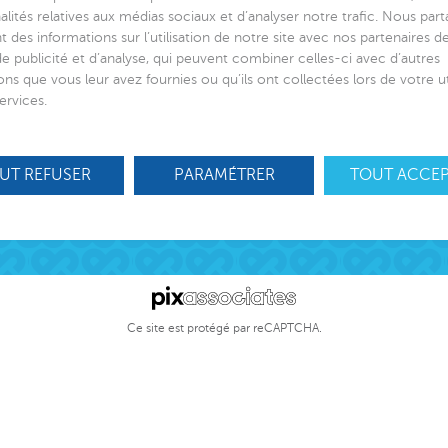
alités relatives aux médias sociaux et d’analyser notre trafic. Nous par
 des informations sur l’utilisation de notre site avec nos partenaires 
de publicité et d’analyse, qui peuvent combiner celles-ci avec d’autres
 de lien social
Suivez-nous
ons que vous leur avez fournies ou qu’ils ont collectées lors de votre ut
ervices.
ciation
ns
S’engager
otection Enfance et Familles
UT REFUSER
PARAMÉTRER
TOUT ACCE
Nos offres d’
cueil des victimes
Nous contact
cueil des victimes
toyenneté active
Ce site est protégé par reCAPTCHA.